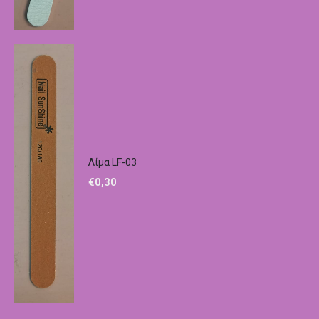
Λίμα LF-03
€
0,30