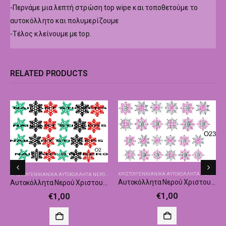
-Περνάμε μια λεπτή στρώση top wipe και τοποθετούμε το
αυτοκόλλητο και πολυμερίζουμε
-Τέλος κλείνουμε με top.
RELATED PRODUCTS
ΧΡΙΣΤΟΥΓΕΝΝΙΑΝΙΚΑ ΑΥΤΟΚΌΛΛΗΤΑ ΝΕΡΟΎ
,
ΧΡΙ
ΧΡΙΣΤΟΥΓΕΝΝΙΑΝΙΚΑ ΑΥΤΟΚΌΛΛΗΤΑ ΝΕΡΟΎ
,
ΧΡΙΣΤΟΥΓΕΝΝΙΆΤΙΚΑ ΑΥΤΟΚΌΛΛΗΤΑ - ΔΙΑΚΟΣΜΗΤΙ
ΗΤΙΚΆ
Αυτοκόλλητα Νερού Χριστουγεννιάτικα Nailswalk Ο23
Αυτοκόλλητα Νερού Χριστουγεννιάτικα Nailswalk Ο2
,
ΧΡΙΣΤΟΥΓΕΝΝΙΆΤΙΚΑ ΑΥΤΟΚΌΛΛΗΤΑ - ΔΙΑΚΟΣΜΗΤΙΚΆ
€
1,00
€
1,00