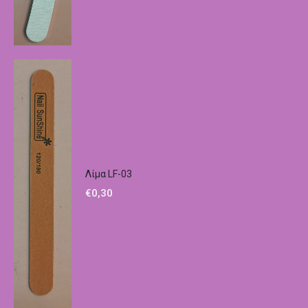
Λίμα LF-03
€
0,30