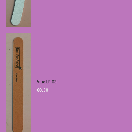
Λίμα LF-03
€
0,30