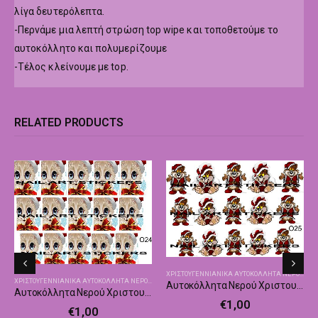
λίγα δευτερόλεπτα.
-Περνάμε μια λεπτή στρώση top wipe και τοποθετούμε το
αυτοκόλλητο και πολυμερίζουμε
-Τέλος κλείνουμε με top.
RELATED PRODUCTS
,
ΧΡΙΣΤΟΥΓΕΝΝΙΆΤΙΚΑ ΑΥΤΟΚΌΛΛΗΤΑ - ΔΙΑΚΟΣΜΗΤΙΚΆ
ΗΤΙΚΆ
ΧΡΙΣΤΟΥΓΕΝΝΙΑΝΙΚΑ ΑΥΤΟΚΌΛΛΗΤΑ ΝΕΡΟΎ
,
ΧΡΙ
ΧΡΙΣΤΟΥΓΕΝΝΙΑΝΙΚΑ ΑΥΤΟΚΌΛΛΗΤΑ ΝΕΡΟΎ
,
ΧΡΙΣΤΟΥΓΕΝΝΙΆΤΙΚΑ ΑΥΤΟΚΌΛΛΗΤΑ - ΔΙΑΚΟΣΜΗΤΙ
Αυτοκόλλητα Νερού Χριστουγεννιάτικα Nailswalk Ο25
Αυτοκόλλητα Νερού Χριστουγεννιάτικα Nailswalk Ο24
€
1,00
€
1,00