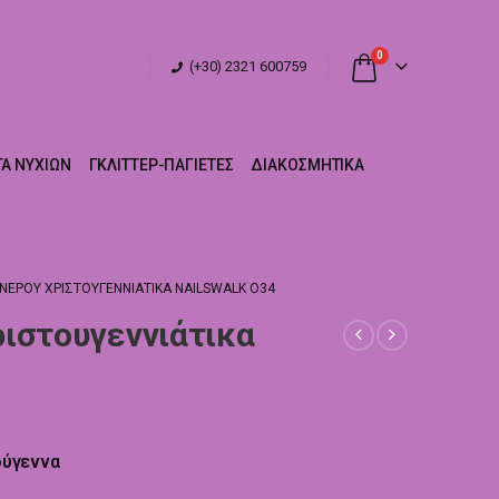
0
(+30) 2321 600759
Α ΝΥΧΙΏΝ
ΓΚΛΊΤΤΕΡ-ΠΑΓΙΈΤΕΣ
ΔΙΑΚΟΣΜΗΤΙΚΆ
ΕΡΟΎ ΧΡΙΣΤΟΥΓΕΝΝΙΆΤΙΚΑ NAILSWALK Ο34
ιστουγεννιάτικα
ούγεννα