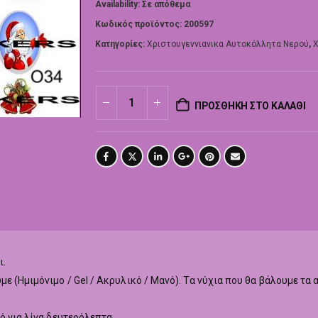
Availability:
Σε απόθεμα
Κωδικός προϊόντος:
200597
Κατηγορίες:
Χριστουγεννιανικα Αυτοκόλλητα Νερού
,
Χ
ΠΡΟΣΘΉΚΗ ΣΤΟ ΚΑΛΆΘΙ
ι.
με (Ημιμόνιμο / Gel / Ακρυλικό / Μανό). Τα νύχια που θα βάλουμε τ
ό για λίγα δευτερόλεπτα.