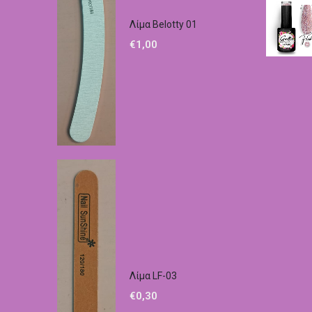
Λίμα Belotty 01
€
1,00
Λίμα LF-03
€
0,30