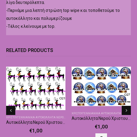
λίγα δευτερόλεπτα.
-Περνάμε μια λεπτή στρώση top wipe και τοποθετούμε το
αυτοκόλλητο και πολυμερίζουμε
-Τέλος κλείνουμε με top.
RELATED PRODUCTS
ΧΡΙΣΤΟΥΓΕΝΝΙΑΝΙΚΑ ΑΥΤΟΚΌΛΛΗΤΑ ΝΕΡΟΎ
,
ΧΡΙ
,
ΧΡΙΣΤΟΥΓΕΝΝΙΆΤΙΚΑ ΑΥΤΟΚΌΛΛΗΤΑ - ΔΙΑΚΟΣΜΗΤΙΚΆ
ΧΡΙΣΤΟΥΓΕΝΝΙΑΝΙΚΑ ΑΥΤΟΚΌΛΛΗΤΑ ΝΕΡΟΎ
,
ΧΡΙΣΤΟΥΓΕΝΝΙΆΤΙΚΑ ΑΥΤΟΚΌΛΛΗΤΑ - ΔΙΑΚΟΣΜΗΤΙ
Αυτοκόλλητα Νερού Χριστουγεννιάτικα Nailswalk Ο27
Αυτοκόλλητα Νερού Χριστουγεννιάτικα Nailswalk Ο21
€
1,00
€
1,00
ΗΤΙΚΆ