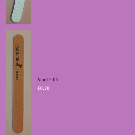
Λίμα LF-03
€
0,30