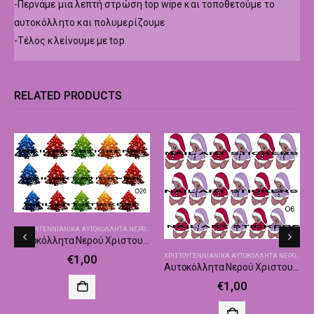
-Περνάμε μια λεπτή στρώση top wipe και τοποθετούμε το
αυτοκόλλητο και πολυμερίζουμε
-Τέλος κλείνουμε με top.
RELATED PRODUCTS
ΧΡΙΣΤΟΥΓΕΝΝΙΑΝΙΚΑ ΑΥΤΟΚΌΛΛΗΤΑ ΝΕΡΟΎ
,
ΧΡΙΣΤΟΥΓΕΝΝΙΆΤΙΚΑ ΑΥΤΟΚΌΛΛΗΤΑ - ΔΙΑΚΟΣΜΗΤΙ
Αυτοκόλλητα Νερού Χριστουγεννιάτικα Nailswalk Ο26
ΧΡΙΣΤΟΥΓΕΝΝΙΑΝΙΚΑ ΑΥΤΟΚΌΛΛΗΤΑ ΝΕΡΟΎ
,
ΧΡΙ
,
ΧΡΙΣΤΟΥΓΕΝΝΙΆΤΙΚΑ ΑΥΤΟΚΌΛΛΗΤΑ - ΔΙΑΚΟΣΜΗΤΙΚΆ
€
1,00
Αυτοκόλλητα Νερού Χριστουγεννιάτικα Nailswalk Ο6
ΗΤΙΚΆ
€
1,00