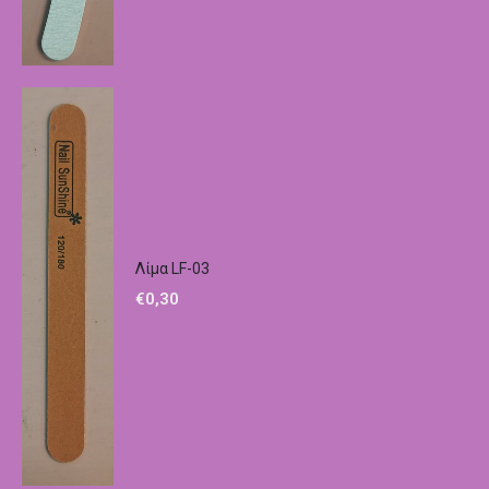
Λίμα LF-03
€
0,30