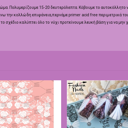
μα. Πολυμερίζουμε 15-20 δευτερόλεπτα. Κόβουμε το αυτοκόλλητο ν
νω την κολλώδη επιφάνεια,περνάμε primer acid free περιμετρικά του
το σχέδιο καλύπτει όλο το νύχι προτείνουμε λευκή βάση για να μην 