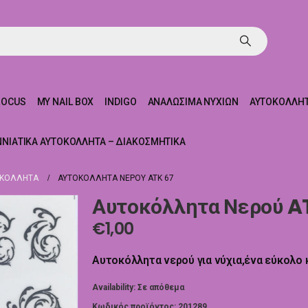
ROCUS
MY NAIL BOX
INDIGO
ΑΝΑΛΏΣΙΜΑ ΝΥΧΙΏΝ
ΑΥΤΟΚΌΛΛΗΤ
ΝΝΙΆΤΙΚΑ ΑΥΤΟΚΌΛΛΗΤΑ – ΔΙΑΚΟΣΜΗΤΙΚΆ
ΟΚΌΛΛΗΤΑ
ΑΥΤΟΚΌΛΛΗΤΑ ΝΕΡΟΎ ATK 67
Αυτοκόλλητα Νερού A
€
1,00
Aυτοκόλλητα νερού για νύχια,ένα εύκολο κα
Availability:
Σε απόθεμα
Κωδικός προϊόντος:
201289