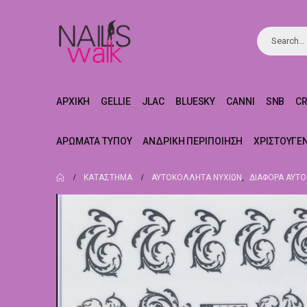
ΑΡΧΙΚΉ
GELLIE
JLAC
BLUESKY
CANNI
SNB
C
ΑΡΏΜΑΤΑ ΤΎΠΟΥ
ΑΝΔΡΙΚΉ ΠΕΡΙΠΟΊΗΣΗ
ΧΡΙΣΤΟΥΓΕ
ΚΑΤΆΣΤΗΜΑ
ΑΥΤΟΚΌΛΛΗΤΑ ΝΥΧΙΏΝ
,
ΔΙΆΦΟΡΑ ΑΥΤ