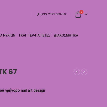
0
(+30) 2321 600759
Α ΝΥΧΙΏΝ
ΓΚΛΊΤΤΕΡ-ΠΑΓΙΈΤΕΣ
ΔΙΑΚΟΣΜΗΤΙΚΆ
TK 67
ι γρήγορο nail art design