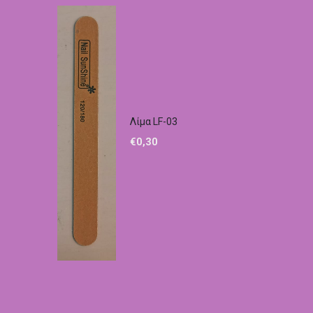
Λίμα LF-03
€
0,30