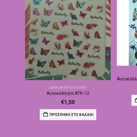
ΔΙΆΦΟΡΑ ΑΥΤΟΚΌΛΛΗΤΑ
Αυτοκόλλητα ATK-12
€
1,50
ΠΡΟΣΘΉΚΗ ΣΤΟ ΚΑΛΆΘΙ