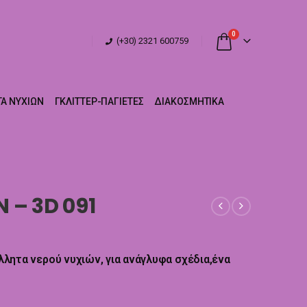
0
(+30) 2321 600759
Α ΝΥΧΙΏΝ
ΓΚΛΊΤΤΕΡ-ΠΑΓΙΈΤΕΣ
ΔΙΑΚΟΣΜΗΤΙΚΆ
 – 3D 091
όλλητα νερού νυχιών, για ανάγλυφα σχέδια,ένα