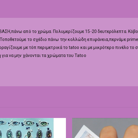
ή ΒΑΣΗ,πάνω από το χρώμα. Πολυμερίζουμε 15-20 δευτερόλεπτα. Κόβο
 Τοποθετούμε το σχέδιο πάνω την κολλώδη επιφάνεια,περνάμε primer
Σφραγίζουμε με τόπ περιμετρικά το tatoo και με μικρότερο πινέλο το
 για να μην χάνονται τα χρώματα του Tatoo