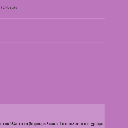
τα Νυχιών
α αυτοκόλλητα τα βάφουμε λευκά. Τα υπόλοιπα ότι χρώμα