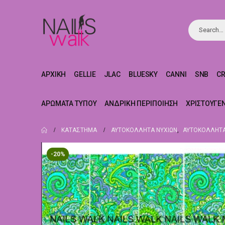
ΑΡΧΙΚΉ
GELLIE
JLAC
BLUESKY
CANNI
SNB
C
ΑΡΏΜΑΤΑ ΤΎΠΟΥ
ΑΝΔΡΙΚΉ ΠΕΡΙΠΟΊΗΣΗ
ΧΡΙΣΤΟΥΓΕ
ΚΑΤΆΣΤΗΜΑ
ΑΥΤΟΚΌΛΛΗΤΑ ΝΥΧΙΏΝ
,
ΑΥΤΟΚΌΛΛΗΤΑ
-20%