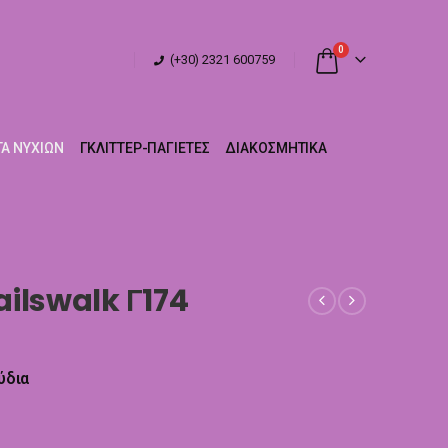
0
(+30) 2321 600759
Α ΝΥΧΙΏΝ
ΓΚΛΊΤΤΕΡ-ΠΑΓΙΈΤΕΣ
ΔΙΑΚΟΣΜΗΤΙΚΆ
ilswalk Γ174
ύδια