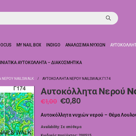
ROCUS
MY NAIL BOX
INDIGO
ΑΝΑΛΏΣΙΜΑ ΝΥΧΙΏΝ
ΑΥΤΟΚΌΛΛΗΤ
ΝΝΙΆΤΙΚΑ ΑΥΤΟΚΌΛΛΗΤΑ – ΔΙΑΚΟΣΜΗΤΙΚΆ
 ΝΕΡΟΎ NAILSWALK
ΑΥΤΟΚΌΛΛΗΤΑ ΝΕΡΟΎ NAILSWALK Γ174
Αυτοκόλλητα Νερού Na
€
0,80
€
1,00
Αυτοκόλλητα νυχιών νερού – Θέμα Λουλο
Availability:
Σε απόθεμα
Κωδικός προϊόντος:
200515