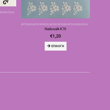
ΤΑ NAILSWALK
ΑΥΤΟΚΌΛΛΗΤΑ ΝΥΧΙΏΝ
,
ΜΟΝΌΧΡΩΜΑ ΑΥΤΟΚΌΛΛΗΤΑ NAILSWALK
Nailswalk Κ76
€
1,20
ΕΠΙΛΟΓΉ