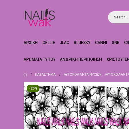
ΑΡΧΙΚΉ
GELLIE
JLAC
BLUESKY
CANNI
SNB
C
ΑΡΏΜΑΤΑ ΤΎΠΟΥ
ΑΝΔΡΙΚΉ ΠΕΡΙΠΟΊΗΣΗ
ΧΡΙΣΤΟΥΓΕ
ΚΑΤΆΣΤΗΜΑ
ΑΥΤΟΚΌΛΛΗΤΑ ΝΥΧΙΏΝ
,
ΑΥΤΟΚΌΛΛΗΤΑ
-20%