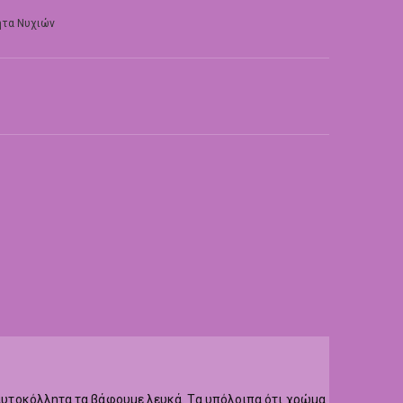
τα Νυχιών
α αυτοκόλλητα τα βάφουμε λευκά. Τα υπόλοιπα ότι χρώμα