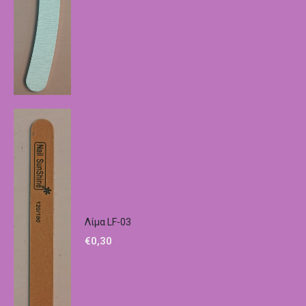
Λίμα LF-03
€
0,30