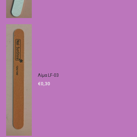
Λίμα LF-03
€
0,30