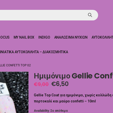
ROCUS
MY NAIL BOX
INDIGO
ΑΝΑΛΏΣΙΜΑ ΝΥΧΙΏΝ
ΑΥΤΟΚΌΛΛΗΤ
ΝΝΙΆΤΙΚΑ ΑΥΤΟΚΌΛΛΗΤΑ – ΔΙΑΚΟΣΜΗΤΙΚΆ
LIE CONFETTI TOP 02
Ημιμόνιμο Gellie Conf
€
6,50
€
9,00
Gellie Top Coat για ημιμόνιμο, χωρίς κολλώδη 
πορτοκαλί και μαύρο confetti – 10ml
Availability:
Σε απόθεμα