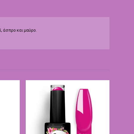
ί, άσπρο και μαύρο.