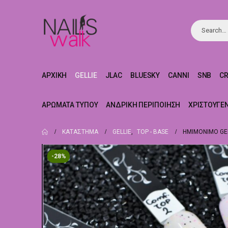
ΑΡΧΙΚΉ
GELLIE
JLAC
BLUESKY
CANNI
SNB
C
ΑΡΏΜΑΤΑ ΤΎΠΟΥ
ΑΝΔΡΙΚΉ ΠΕΡΙΠΟΊΗΣΗ
ΧΡΙΣΤΟΥΓΕ
ΚΑΤΆΣΤΗΜΑ
GELLIE
,
TOP - BASE
ΗΜΙΜΌΝΙΜΟ GEL
-28%