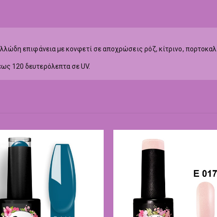
κολλώδη επιφάνεια με κονφετί σε αποχρώσεις ρόζ, κίτρινο, πορτοκαλ
εως 120 δευτερόλεπτα σε UV.