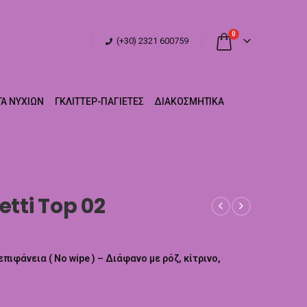
0
(+30) 2321 600759
Α ΝΥΧΙΏΝ
ΓΚΛΊΤΤΕΡ-ΠΑΓΙΈΤΕΣ
ΔΙΑΚΟΣΜΗΤΙΚΆ
etti Top 02
επιφάνεια ( No wipe ) – Διάφανο με ρόζ, κίτρινο,