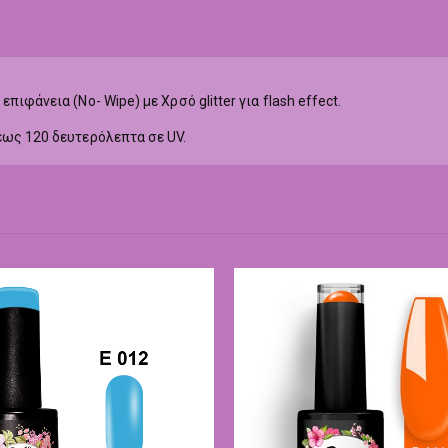
ιφάνεια (No- Wipe) με Χρσό glitter για flash effect.
εως 120 δευτερόλεπτα σε UV.