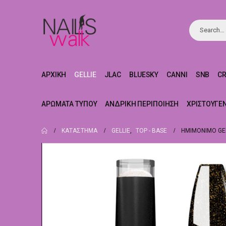
ΑΡΧΙΚΉ
GELLIE
JLAC
BLUESKY
CANNI
SNB
C
ΑΡΏΜΑΤΑ ΤΎΠΟΥ
ΑΝΔΡΙΚΉ ΠΕΡΙΠΟΊΗΣΗ
ΧΡΙΣΤΟΥΓΕ
ΚΑΤΆΣΤΗΜΑ
GELLIE
,
TOP - BASE
ΗΜΙΜΌΝΙΜΟ GEL