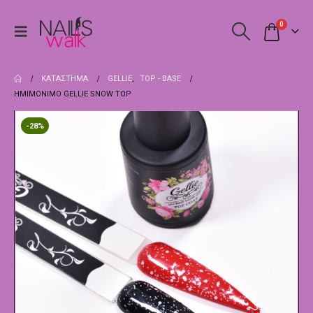
0
ΚΑΤΆΣΤΗΜΑ
GELLIE
,
TOP - BASE
ΗΜΙΜΌΝΙΜΟ GELLIE SNOW TOP
-28%