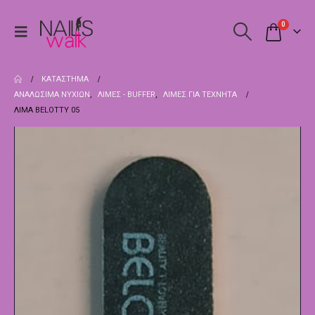
0
ΚΑΤΆΣΤΗΜΑ
ΑΝΑΛΏΣΙΜΑ ΝΥΧΙΏΝ
,
ΛΊΜΕΣ - BUFFER
,
ΛΊΜΕΣ ΓΙΑ ΤΕΧΝΗΤΆ
ΛΊΜΑ BELOTTY 05