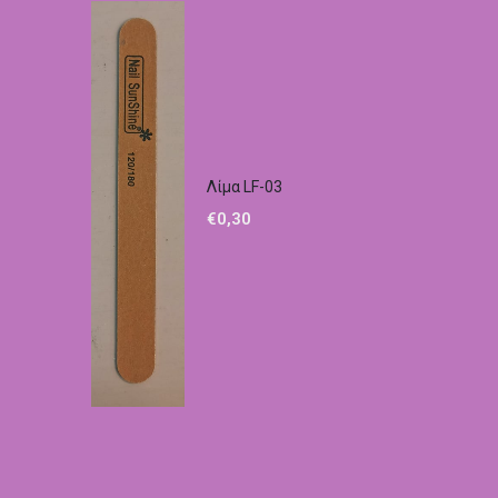
Λίμα LF-03
€
0,30