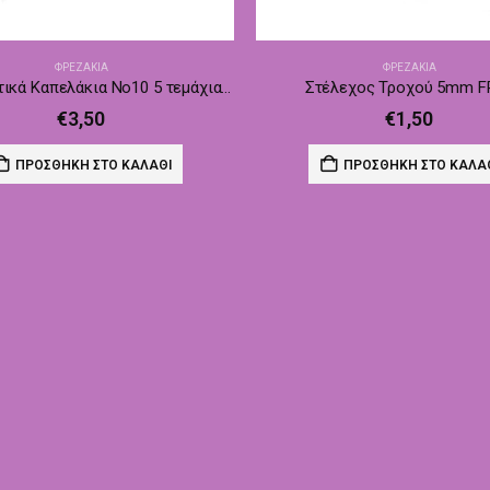
ΦΡΕΖΆΚΙΑ
ΦΡΕΖΆΚΙΑ
Ανταλλακτικά Καπελάκια No10 5 τεμάχια 120grid FR19
Στέλεχος Τροχού 5mm F
€
3,50
€
1,50
ΠΡΟΣΘΉΚΗ ΣΤΟ ΚΑΛΆΘΙ
ΠΡΟΣΘΉΚΗ ΣΤΟ ΚΑΛΆ