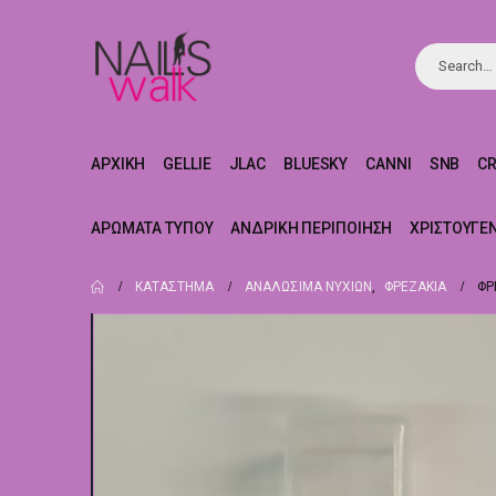
ΑΡΧΙΚΉ
GELLIE
JLAC
BLUESKY
CANNI
SNB
C
ΑΡΏΜΑΤΑ ΤΎΠΟΥ
ΑΝΔΡΙΚΉ ΠΕΡΙΠΟΊΗΣΗ
ΧΡΙΣΤΟΥΓΕ
ΚΑΤΆΣΤΗΜΑ
ΑΝΑΛΏΣΙΜΑ ΝΥΧΙΏΝ
,
ΦΡΕΖΆΚΙΑ
ΦΡ