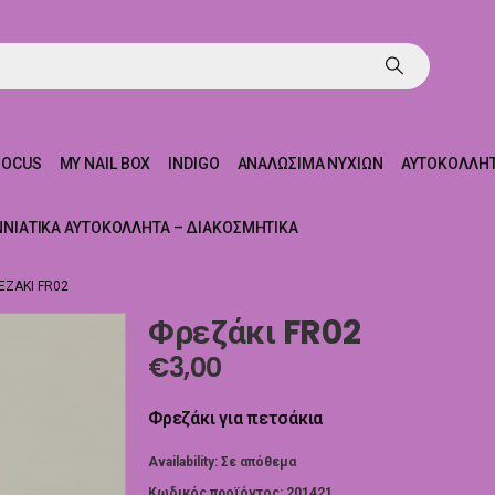
ROCUS
MY NAIL BOX
INDIGO
ΑΝΑΛΏΣΙΜΑ ΝΥΧΙΏΝ
ΑΥΤΟΚΌΛΛΗΤ
ΝΝΙΆΤΙΚΑ ΑΥΤΟΚΌΛΛΗΤΑ – ΔΙΑΚΟΣΜΗΤΙΚΆ
ΕΖΆΚΙ FR02
Φρεζάκι FR02
€
3,00
Φρεζάκι για πετσάκια
Availability:
Σε απόθεμα
Κωδικός προϊόντος:
201421