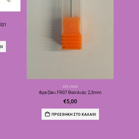
R31
ΘΙ
ΦΡΕΖΆΚΙΑ
Φρεζάκι FR07 Βασιλιάς 2,3mm
€
5,00
ΠΡΟΣΘΉΚΗ ΣΤΟ ΚΑΛΆΘΙ