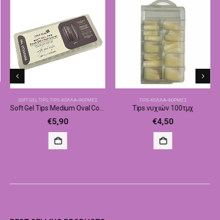
SOFT GEL TIPS
,
TIPS-ΚΌΛΛΑ-ΦΌΡΜΕΣ
TIPS-ΚΌΛΛΑ-ΦΌΡΜΕΣ
Soft Gel Tips Medium Oval Coffin JP017 240τεμ
Tips νυχιών 100τμχ
€
5,90
€
4,50