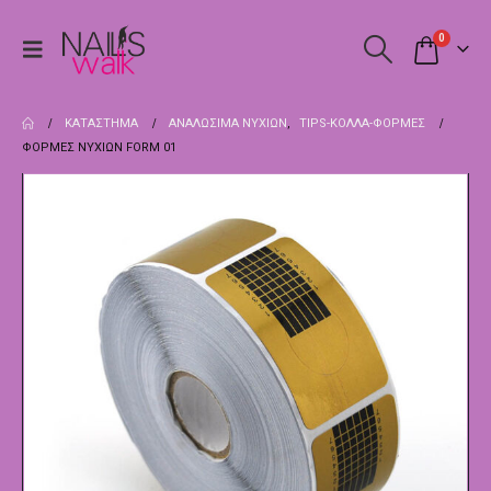
0
ΚΑΤΆΣΤΗΜΑ
ΑΝΑΛΏΣΙΜΑ ΝΥΧΙΏΝ
,
TIPS-ΚΌΛΛΑ-ΦΌΡΜΕΣ
ΦΌΡΜΕΣ ΝΥΧΙΏΝ FORM 01