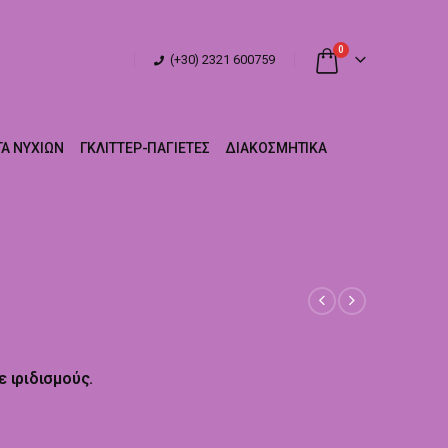
0
(+30) 2321 600759
Α ΝΥΧΙΏΝ
ΓΚΛΊΤΤΕΡ-ΠΑΓΙΈΤΕΣ
ΔΙΑΚΟΣΜΗΤΙΚΆ
ε ιριδισμούς.