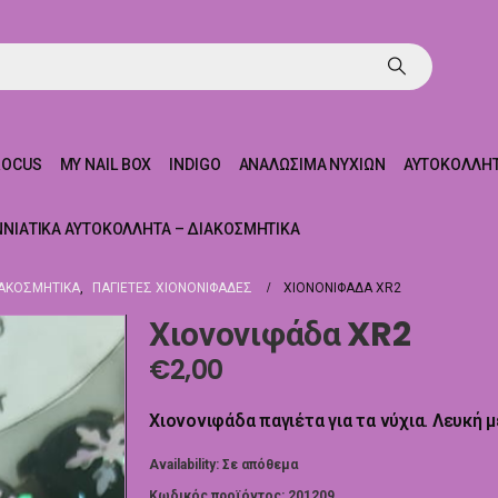
ROCUS
MY NAIL BOX
INDIGO
ΑΝΑΛΏΣΙΜΑ ΝΥΧΙΏΝ
ΑΥΤΟΚΌΛΛΗΤ
ΝΝΙΆΤΙΚΑ ΑΥΤΟΚΌΛΛΗΤΑ – ΔΙΑΚΟΣΜΗΤΙΚΆ
ΙΑΚΟΣΜΗΤΙΚΆ
,
ΠΑΓΙΈΤΕΣ ΧΙΟΝΟΝΙΦΆΔΕΣ
ΧΙΟΝΟΝΙΦΆΔΑ XR2
Χιονονιφάδα XR2
€
2,00
Χιονονιφάδα παγιέτα για τα νύχια. Λευκή μ
Availability:
Σε απόθεμα
Κωδικός προϊόντος:
201209