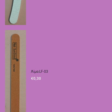
Λίμα LF-03
€
0,30