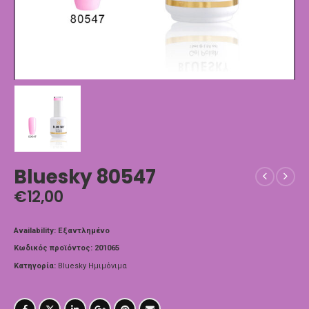
Bluesky 80547
€
12,00
Availability:
Εξαντλημένο
Κωδικός προϊόντος:
201065
Κατηγορία:
Bluesky Ημιμόνιμα