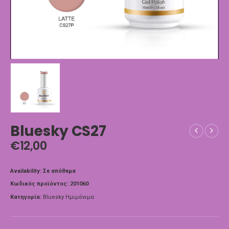
Bluesky CS27
€
12,00
Availability:
Σε απόθεμα
Κωδικός προϊόντος:
201060
Κατηγορία:
Bluesky Ημιμόνιμα