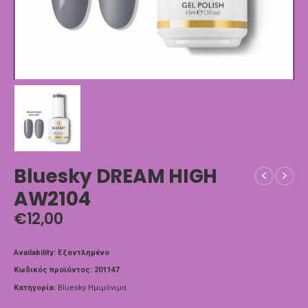
Bluesky DREAM HIGH
AW2104
€
12,00
Availability:
Εξαντλημένο
Κωδικός προϊόντος:
201147
Κατηγορία:
Bluesky Ημιμόνιμα