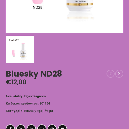
Bluesky ND28
€
12,00
Availability:
Εξαντλημένο
Κωδικός προϊόντος:
201164
Κατηγορία:
Bluesky Ημιμόνιμα