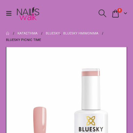
0
ΚΑΤΆΣΤΗΜΑ
BLUESKY
,
BLUESKY ΗΜΙΜΌΝΙΜΑ
BLUESKY PICNIC TIME