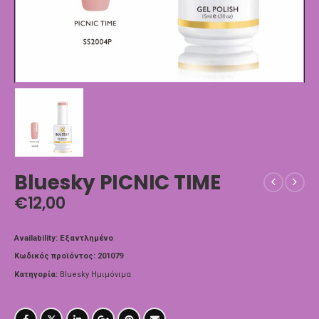
Bluesky PICNIC TIME
€
12,00
Availability:
Εξαντλημένο
Κωδικός προϊόντος:
201079
Κατηγορία:
Bluesky Ημιμόνιμα