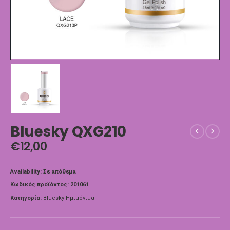
Bluesky QXG210
€
12,00
Availability:
Σε απόθεμα
Κωδικός προϊόντος:
201061
Κατηγορία:
Bluesky Ημιμόνιμα