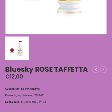
Bluesky ROSE TAFFETTA
€
12,00
Availability:
Εξαντλημένο
Κωδικός προϊόντος:
201167
Κατηγορία:
Bluesky Ημιμόνιμα