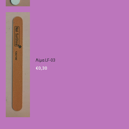
Λίμα LF-03
€
0,30