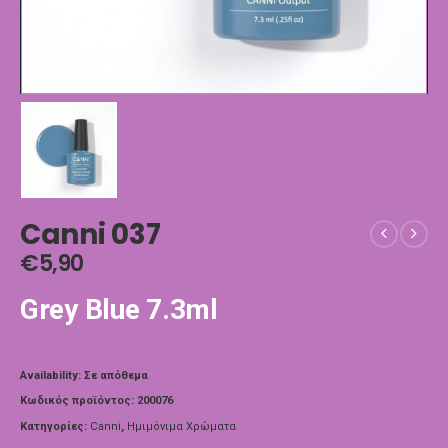
Canni 037
€
5,90
Grey Blue 7.3ml
Availability:
Σε απόθεμα
Κωδικός προϊόντος:
200076
Κατηγορίες:
Canni
,
Ημιμόνιμα Χρώματα