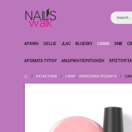
ΑΡΧΙΚΉ
GELLIE
JLAC
BLUESKY
CANNI
SNB
C
ΑΡΏΜΑΤΑ ΤΎΠΟΥ
ΑΝΔΡΙΚΉ ΠΕΡΙΠΟΊΗΣΗ
ΧΡΙΣΤΟΥΓΕ
ΚΑΤΆΣΤΗΜΑ
CANNI
,
ΗΜΙΜΌΝΙΜΑ ΧΡΏΜΑΤΑ
CAN