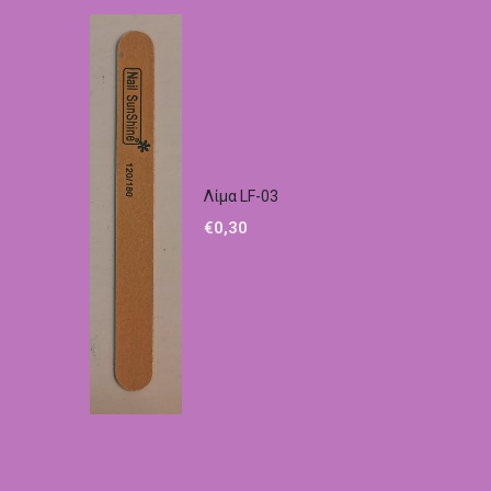
Λίμα LF-03
€
0,30