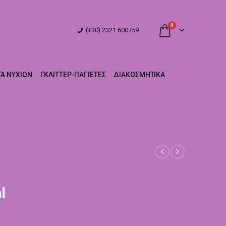
0
(+30) 2321 600759
Α ΝΥΧΙΏΝ
ΓΚΛΊΤΤΕΡ-ΠΑΓΙΈΤΕΣ
ΔΙΑΚΟΣΜΗΤΙΚΆ
l