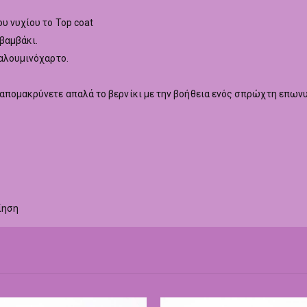
υ νυχίου το Top coat
 βαμβάκι.
 αλουμινόχαρτο.
 απομακρύνετε απαλά το βερνίκι με την βοήθεια ενός σπρώχτη επων
ίηση