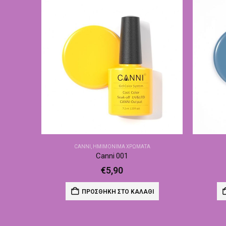
CANNI
,
ΗΜΙΜΌΝΙΜΑ ΧΡΏΜΑΤΑ
Canni 001
€
5,90
ΠΡΟΣΘΉΚΗ ΣΤΟ ΚΑΛΆΘΙ