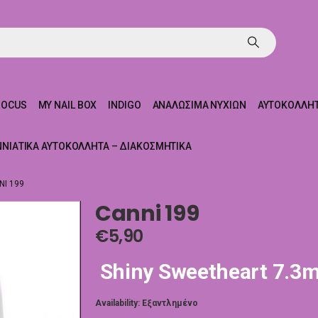
ROCUS
MY NAIL BOX
INDIGO
ΑΝΑΛΏΣΙΜΑ ΝΥΧΙΏΝ
ΑΥΤΟΚΌΛΛΗΤ
ΝΝΙΆΤΙΚΑ ΑΥΤΟΚΌΛΛΗΤΑ – ΔΙΑΚΟΣΜΗΤΙΚΆ
NI 199
Canni 199
€
5,90
Shiny Sweetheart 7.3m
Availability:
Εξαντλημένο