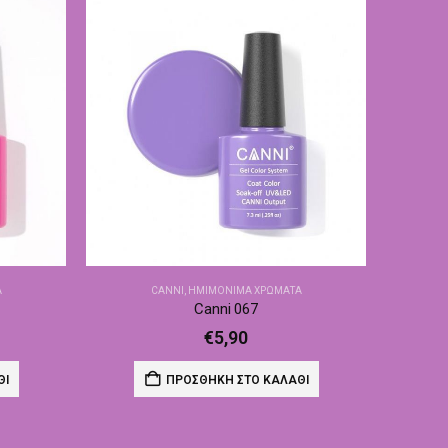
Α
CANNI
,
ΗΜΙΜΌΝΙΜΑ ΧΡΏΜΑΤΑ
Canni 067
€
5,90
ΘΙ
ΠΡΟΣΘΉΚΗ ΣΤΟ ΚΑΛΆΘΙ