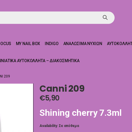
ROCUS
MY NAIL BOX
INDIGO
ΑΝΑΛΏΣΙΜΑ ΝΥΧΙΏΝ
ΑΥΤΟΚΌΛΛΗΤ
ΝΝΙΆΤΙΚΑ ΑΥΤΟΚΌΛΛΗΤΑ – ΔΙΑΚΟΣΜΗΤΙΚΆ
NI 209
Canni 209
€
5,90
Shining cherry 7.3ml
Availability:
Σε απόθεμα