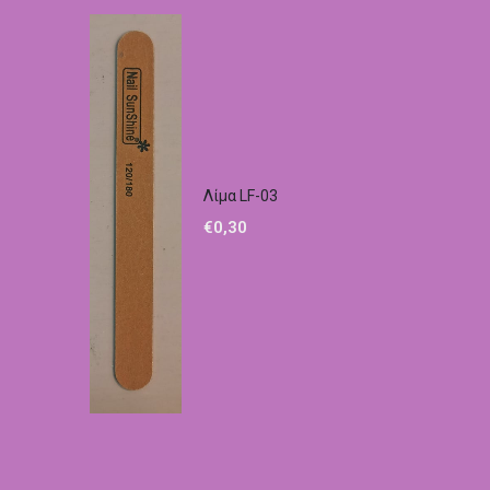
Λίμα LF-03
€
0,30