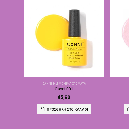
CANNI
,
ΗΜΙΜΌΝΙΜΑ ΧΡΏΜΑΤΑ
Canni 001
€
5,90
ΠΡΟΣΘΉΚΗ ΣΤΟ ΚΑΛΆΘΙ