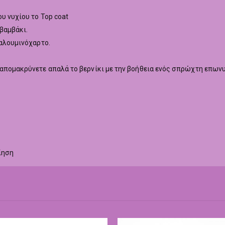
υ νυχίου το Top coat
 βαμβάκι.
 αλουμινόχαρτο.
 απομακρύνετε απαλά το βερνίκι με την βοήθεια ενός σπρώχτη επων
ίηση