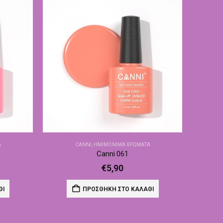
Α
CANNI
,
ΗΜΙΜΌΝΙΜΑ ΧΡΏΜΑΤΑ
Canni 061
€
5,90
ΘΙ
ΠΡΟΣΘΉΚΗ ΣΤΟ ΚΑΛΆΘΙ