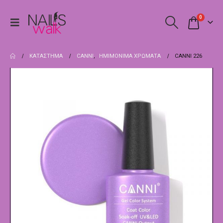
0
ΚΑΤΆΣΤΗΜΑ
CANNI
,
ΗΜΙΜΌΝΙΜΑ ΧΡΏΜΑΤΑ
CANNI 226