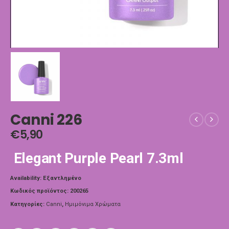
Canni 226
€
5,90
Elegant Purple Pearl 7.3ml
Availability:
Εξαντλημένο
Κωδικός προϊόντος:
200265
Κατηγορίες:
Canni
,
Ημιμόνιμα Χρώματα