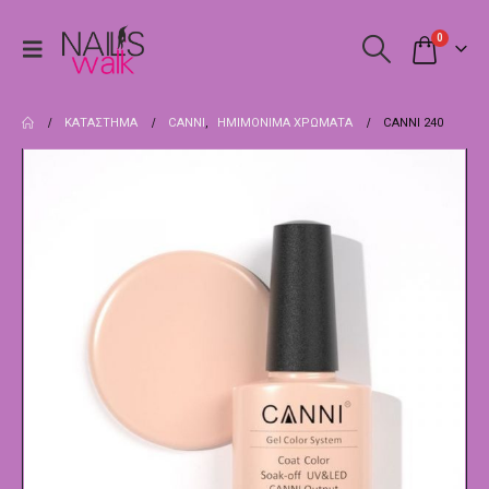
0
ΚΑΤΆΣΤΗΜΑ
CANNI
,
ΗΜΙΜΌΝΙΜΑ ΧΡΏΜΑΤΑ
CANNI 240