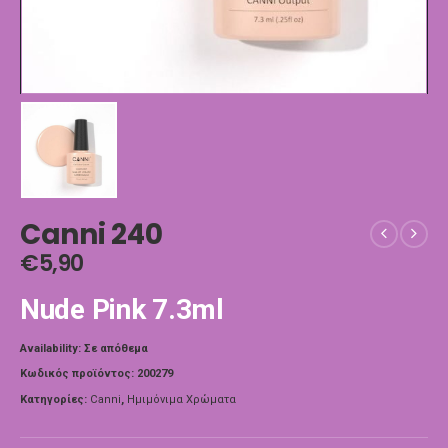
Canni 240
€
5,90
Nude Pink 7.3ml
Availability:
Σε απόθεμα
Κωδικός προϊόντος:
200279
Κατηγορίες:
Canni
,
Ημιμόνιμα Χρώματα