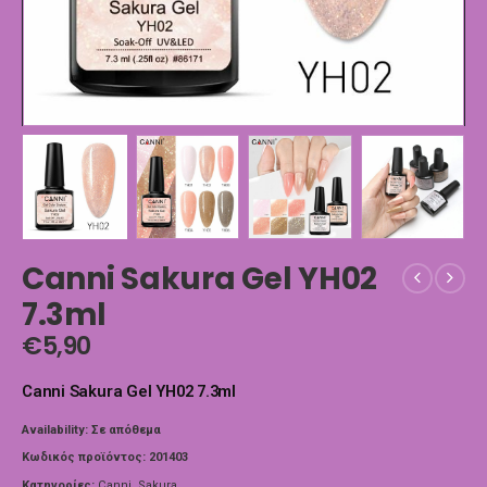
Canni Sakura Gel YH02
7.3ml
€
5,90
Canni Sakura Gel YH02 7.3ml
Availability:
Σε απόθεμα
Κωδικός προϊόντος:
201403
Κατηγορίες:
Canni
,
Sakura