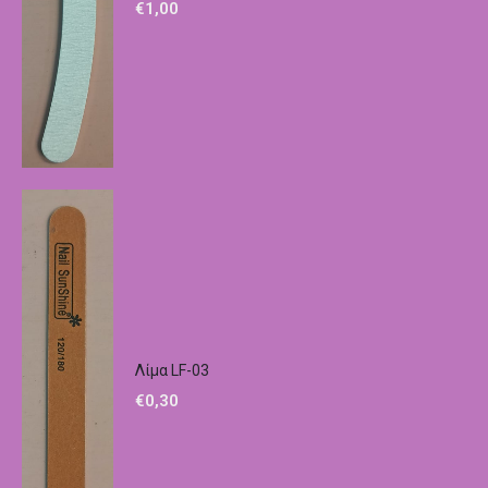
€
1,00
Λίμα LF-03
€
0,30