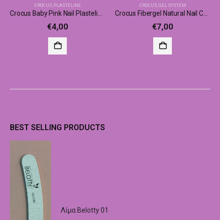
CROCUS
,
PLASTELINE
CROCUS
,
GEL SYSTEM
Crocus Baby Pink Nail Plasteline
Crocus Fibergel Natural Nail Camouflage Gel 5ml
€
4,00
€
7,00
BEST SELLING PRODUCTS
Λίμα Belotty 01