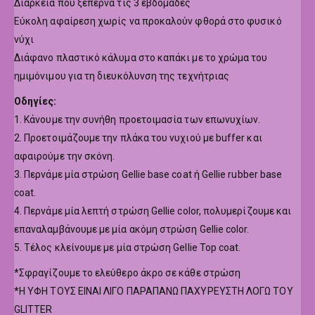
Διάρκεια που ξεπερνά τις 3 εβδομάδες
Εύκολη αφαίρεση χωρίς να προκαλούν φθορά στο φυσικό
νύχι
Διάφανο πλαστικό κάλυμα στο καπάκι με το χρώμα του
ημιμόνιμου για τη διευκόλυνση της τεχνήτριας
Οδηγίες:
1. Κάνουμε την συνήθη προετοιμασία των επωνυχίων.
2. Προετοιμάζουμε την πλάκα του νυχιού με buffer και
αφαιρούμε την σκόνη.
3. Περνάμε μία στρώση Gellie base coat ή Gellie rubber base
coat.
4. Περνάμε μία λεπτή στρώση Gellie color, πολυμερίζουμε και
επαναλαμβάνουμε με μία ακόμη στρώση Gellie color.
5. Τέλος κλείνουμε με μία στρώση Gellie Top coat.
*Σφραγίζουμε το ελεύθερο άκρο σε κάθε στρώση
*Η ΥΦΗ ΤΟΥΣ ΕΙΝΑΙ ΛΙΓΟ ΠΑΡΑΠΑΝΩ ΠΑΧΥΡΕΥΣΤΗ ΛΟΓΩ ΤΟΥ
GLITTER