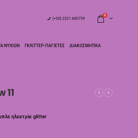
0
(+30) 2321 600759
Α ΝΥΧΙΏΝ
ΓΚΛΊΤΤΕΡ-ΠΑΓΙΈΤΕΣ
ΔΙΑΚΟΣΜΗΤΙΚΆ
w 11
μπλε ηλεκτρίκ glitter