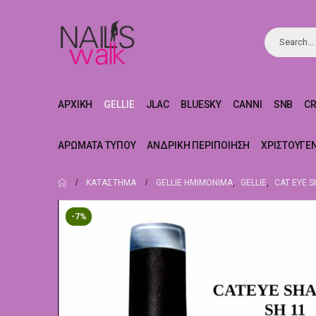
ΑΡΧΙΚΉ
GELLIE
JLAC
BLUESKY
CANNI
SNB
C
ΑΡΏΜΑΤΑ ΤΎΠΟΥ
ΑΝΔΡΙΚΉ ΠΕΡΙΠΟΊΗΣΗ
ΧΡΙΣΤΟΥΓΕ
ΚΑΤΆΣΤΗΜΑ
GELLIE ΗΜΙΜΌΝΙΜΑ
,
GELLIE
,
CAT EYE 
-7%