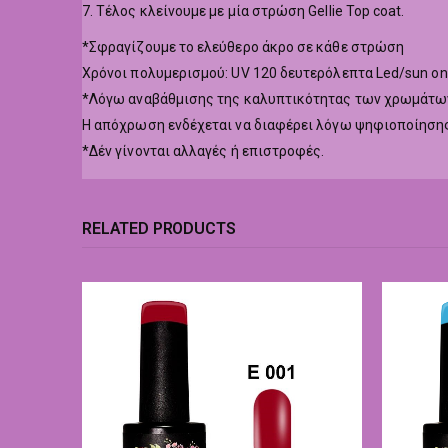
7. Τέλος κλείνουμε με μία στρώση Gellie Top coat.
*Σφραγίζουμε το ελεύθερο άκρο σε κάθε στρώση
Χρόνοι πολυμερισμού: UV 120 δευτερόλεπτα Led/sun o
*Λόγω αναβάθμισης της καλυπτικότητας των χρωμάτων,
Η απόχρωση ενδέχεται να διαφέρει λόγω ψηφιοποίησης
*Δέν γίνονται αλλαγές ή επιστροφές.
RELATED PRODUCTS