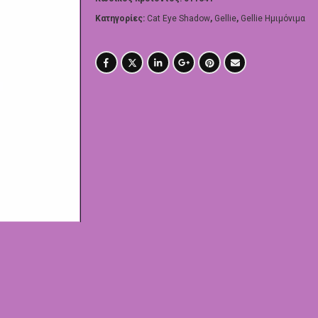
Κατηγορίες:
Cat Eye Shadow
,
Gellie
,
Gellie Ημιμόνιμα