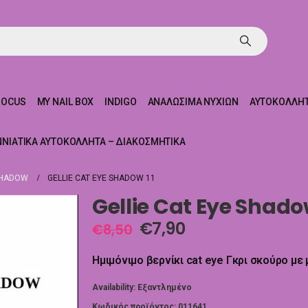
ROCUS
MY NAIL BOX
INDIGO
ΑΝΑΛΏΣΙΜΑ ΝΥΧΙΏΝ
ΑΥΤΟΚΌΛΛΗΤ
ΝΝΙΆΤΙΚΑ ΑΥΤΟΚΌΛΛΗΤΑ – ΔΙΑΚΟΣΜΗΤΙΚΆ
SHADOW
GELLIE CAT EYE SHADOW 11
Gellie Cat Eye Shado
€
7,90
€
8,50
Ημιμόνιμο βερνίκι cat eye Γκρι σκούρο με 
Availability:
Εξαντλημένο
Κωδικός προϊόντος:
011641