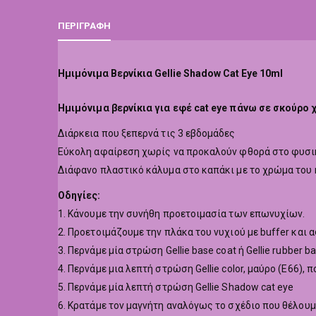
ΠΕΡΙΓΡΑΦΉ
Ημιμόνιμα Βερνίκια Gellie Shadow Cat Eye 10ml
Hμιμόνιμα βερνίκια για εφέ cat eye πάνω σε σκούρο
Διάρκεια που ξεπερνά τις 3 εβδομάδες
Εύκολη αφαίρεση χωρίς να προκαλούν φθορά στο φυσι
Διάφανο πλαστικό κάλυμα στο καπάκι με το χρώμα του 
Οδηγίες:
1. Κάνουμε την συνήθη προετοιμασία των επωνυχίων.
2. Προετοιμάζουμε την πλάκα του νυχιού με buffer και 
3. Περνάμε μία στρώση Gellie base coat ή Gellie rubber ba
4. Περνάμε μια λεπτή στρώση Gellie color, μαύρο (Ε66)
5. Περνάμε μία λεπτή στρώση Gellie Shadow cat eye
6. Κρατάμε τον μαγνήτη αναλόγως το σχέδιο που θέλουμ