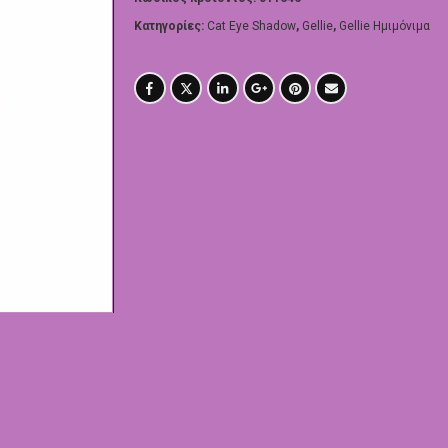
Κατηγορίες:
Cat Eye Shadow
,
Gellie
,
Gellie Ημιμόνιμα