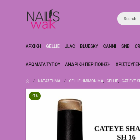
ΑΡΧΙΚΉ
GELLIE
JLAC
BLUESKY
CANNI
SNB
C
ΑΡΏΜΑΤΑ ΤΎΠΟΥ
ΑΝΔΡΙΚΉ ΠΕΡΙΠΟΊΗΣΗ
ΧΡΙΣΤΟΥΓΕ
ΚΑΤΆΣΤΗΜΑ
GELLIE ΗΜΙΜΌΝΙΜΑ
,
GELLIE
,
CAT EYE 
-7%