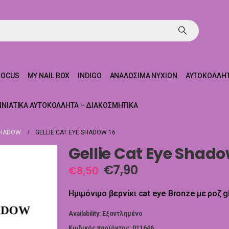
ROCUS
MY NAIL BOX
INDIGO
ΑΝΑΛΏΣΙΜΑ ΝΥΧΙΏΝ
ΑΥΤΟΚΌΛΛΗΤ
ΝΝΙΆΤΙΚΑ ΑΥΤΟΚΌΛΛΗΤΑ – ΔΙΑΚΟΣΜΗΤΙΚΆ
SHADOW
GELLIE CAT EYE SHADOW 16
Gellie Cat Eye Shado
€
7,90
€
8,50
Ημιμόνιμο βερνίκι cat eye Bronze με ροζ gl
Availability:
Εξαντλημένο
Κωδικός προϊόντος:
011646