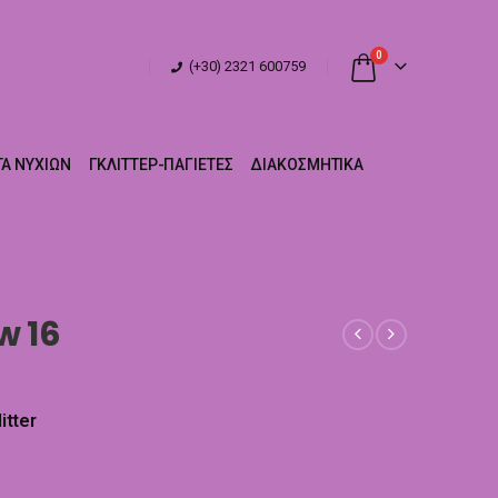
0
(+30) 2321 600759
Α ΝΥΧΙΏΝ
ΓΚΛΊΤΤΕΡ-ΠΑΓΙΈΤΕΣ
ΔΙΑΚΟΣΜΗΤΙΚΆ
w 16
itter