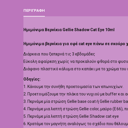
ΠΕΡΙΓΡΑΦΉ
Ημιμόνιμα Βερνίκια Gellie Shadow Cat Eye 10ml
Hμιμόνιμα βερνίκια για εφέ cat eye πάνω σε σκούρο
Διάρκεια που ξεπερνά τις 3 εβδομάδες
Εύκολη αφαίρεση χωρίς να προκαλούν φθορά στο φυσι
Διάφανο πλαστικό κάλυμα στο καπάκι με το χρώμα του 
Οδηγίες:
1. Κάνουμε την συνήθη προετοιμασία των επωνυχίων.
2. Προετοιμάζουμε την πλάκα του νυχιού με buffer και 
3. Περνάμε μία στρώση Gellie base coat ή Gellie rubber ba
4. Περνάμε μια λεπτή στρώση Gellie color, μαύρο (Ε66)
5. Περνάμε μία λεπτή στρώση Gellie Shadow cat eye
6. Κρατάμε τον μαγνήτη αναλόγως το σχέδιο που θέλουμ