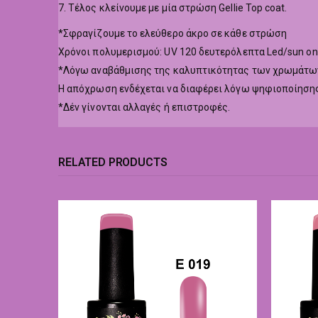
7. Τέλος κλείνουμε με μία στρώση Gellie Top coat.
*Σφραγίζουμε το ελεύθερο άκρο σε κάθε στρώση
Χρόνοι πολυμερισμού: UV 120 δευτερόλεπτα Led/sun o
*Λόγω αναβάθμισης της καλυπτικότητας των χρωμάτων,
Η απόχρωση ενδέχεται να διαφέρει λόγω ψηφιοποίησης
*Δέν γίνονται αλλαγές ή επιστροφές.
RELATED PRODUCTS