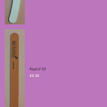
Λίμα LF-03
€
0,30