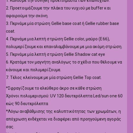
1. Κάνουμε την συνήθη προετοιμασία των επωνυχίων.
2. Προετοιμάζουμε την πλάκα του νυχιού με buffer και
αφαιρούμε την σκόνη.
3. Περνάμε μία στρώση Gellie base coat ή Gellie rubber base
coat.
4. Περνάμε μια λεπτή στρώση Gellie color, μαύρο (Ε66),
πολυμερίζουμε και επαναλαμβάνουμε με μια ακόμη στρώση.
5. Περνάμε μία λεπτή στρώση Gellie Shadow cat eye
6. Κρατάμε τον μαγνήτη αναλόγως το σχέδιο που θέλουμε να
κάνουμε και πολυμερίζουμε.
7. Τέλος κλείνουμε με μία στρώση Gellie Top coat.
*Σφραγίζουμε το ελεύθερο άκρο σε κάθε στρώση
Χρόνοι πολυμερισμού: UV 120 δευτερόλεπτα Led/sun one 60
εώς 90 δευτερόλεπτα
*Λόγω αναβάθμισης της καλυπτικότητας των χρωμάτων, η
απόχρωση ενδέχεται να διαφέρει από προηγούμενη αγοράς
σας.