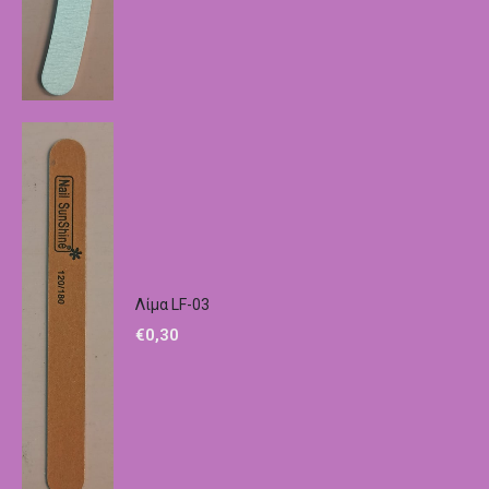
Λίμα LF-03
€
0,30