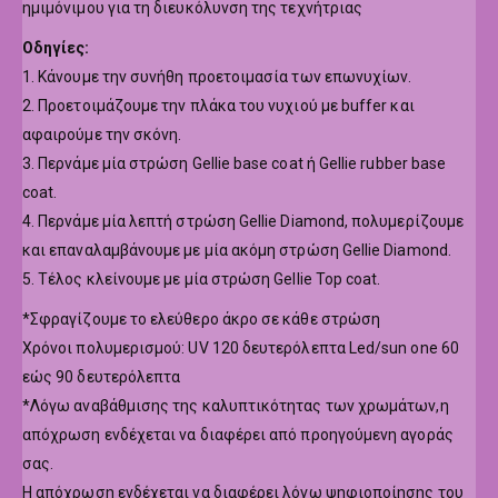
ημιμόνιμου για τη διευκόλυνση της τεχνήτριας
Οδηγίες:
1. Κάνουμε την συνήθη προετοιμασία των επωνυχίων.
2. Προετοιμάζουμε την πλάκα του νυχιού με buffer και
αφαιρούμε την σκόνη.
3. Περνάμε μία στρώση Gellie base coat ή Gellie rubber base
coat.
4. Περνάμε μία λεπτή στρώση Gellie Diamond, πολυμερίζουμε
και επαναλαμβάνουμε με μία ακόμη στρώση Gellie Diamond.
5. Τέλος κλείνουμε με μία στρώση Gellie Top coat.
*Σφραγίζουμε το ελεύθερο άκρο σε κάθε στρώση
Χρόνοι πολυμερισμού: UV 120 δευτερόλεπτα Led/sun one 60
εώς 90 δευτερόλεπτα
*Λόγω αναβάθμισης της καλυπτικότητας των χρωμάτων,η
απόχρωση ενδέχεται να διαφέρει από προηγούμενη αγοράς
σας.
Η απόχρωση ενδέχεται να διαφέρει λόγω ψηφιοποίησης του