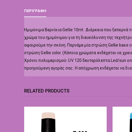
ΠΕΡΙΓΡΑΦΉ
Hμιμόνιμα Βερνίκια Gellie 10ml . Διάρκεια που ξεπερν
χρώμα του ημιμόνιμου για τη διευκόλυνση της τεχνήτρι
αφαιρούμε την σκόνη. Περνάμε μία στρώση Gellie base co
στρώση Gellie color. (Κάποια χρώματα ενδέχεται να χρε
Χρόνοι πολυμερισμού: UV 120 δευτερόλεπτα Led/sun o
προηγούμενη αγοράς σας. Η απόχρωση ενδέχεται να δι
RELATED PRODUCTS