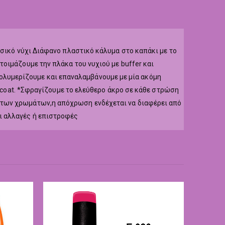
υσικό νύχι Διάφανο πλαστικό κάλυμα στο καπάκι με το
οιμάζουμε την πλάκα του νυχιού με buffer και
r,πολυμερίζουμε και επαναλαμβάνουμε με μία ακόμη
p coat. *Σφραγίζουμε το ελεύθερο άκρο σε κάθε στρώση
 των χρωμάτων,η απόχρωση ενδέχεται να διαφέρει από
ι αλλαγές ή επιστροφές