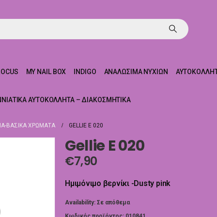
ROCUS
MY NAIL BOX
INDIGO
ΑΝΑΛΏΣΙΜΑ ΝΥΧΙΏΝ
ΑΥΤΟΚΌΛΛΗΤ
ΝΝΙΆΤΙΚΑ ΑΥΤΟΚΌΛΛΗΤΑ – ΔΙΑΚΟΣΜΗΤΙΚΆ
Α-ΒΑΣΙΚΆ ΧΡΏΜΑΤΑ
GELLIE E 020
Gellie E 020
€
7,90
Ημιμόνιμο βερνίκι -Dusty pink
Availability:
Σε απόθεμα
Κωδικός προϊόντος:
010841