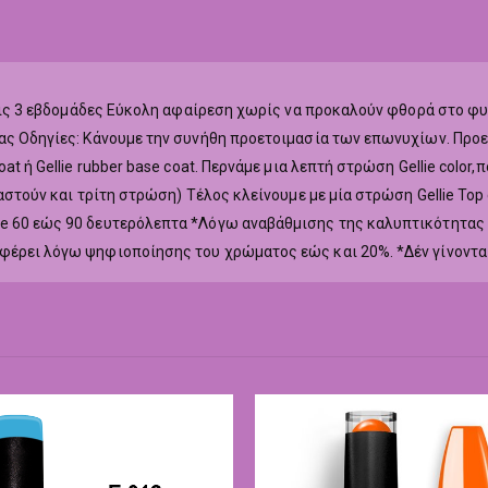
ά τις 3 εβδομάδες Εύκολη αφαίρεση χωρίς να προκαλούν φθορά στο φ
ας Οδηγίες: Κάνουμε την συνήθη προετοιμασία των επωνυχίων. Προετ
at ή Gellie rubber base coat. Περνάμε μια λεπτή στρώση Gellie colo
ιαστούν και τρίτη στρώση) Τέλος κλείνουμε με μία στρώση Gellie To
ne 60 εώς 90 δευτερόλεπτα *Λόγω αναβάθμισης της καλυπτικότητας
αφέρει λόγω ψηφιοποίησης του χρώματος εώς και 20%. *Δέν γίνοντα