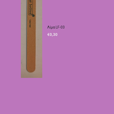
Λίμα LF-03
€
0,30