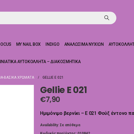
ROCUS
MY NAIL BOX
INDIGO
ΑΝΑΛΏΣΙΜΑ ΝΥΧΙΏΝ
ΑΥΤΟΚΌΛΛΗΤ
ΝΝΙΆΤΙΚΑ ΑΥΤΟΚΌΛΛΗΤΑ – ΔΙΑΚΟΣΜΗΤΙΚΆ
Α-ΒΑΣΙΚΆ ΧΡΏΜΑΤΑ
GELLIE E 021
Gellie E 021
€
7,90
Ημιμόνιμο βερνίκι – E 021 Φούξ έντονο π
Availability:
Σε απόθεμα
Κωδικός προϊόντος:
010842