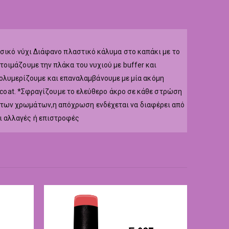
υσικό νύχι Διάφανο πλαστικό κάλυμα στο καπάκι με το
οιμάζουμε την πλάκα του νυχιού με buffer και
r,πολυμερίζουμε και επαναλαμβάνουμε με μία ακόμη
p coat. *Σφραγίζουμε το ελεύθερο άκρο σε κάθε στρώση
 των χρωμάτων,η απόχρωση ενδέχεται να διαφέρει από
ι αλλαγές ή επιστροφές