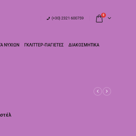
0
(+30) 2321 600759
Α ΝΥΧΙΏΝ
ΓΚΛΊΤΤΕΡ-ΠΑΓΙΈΤΕΣ
ΔΙΑΚΟΣΜΗΤΙΚΆ
αστέλ