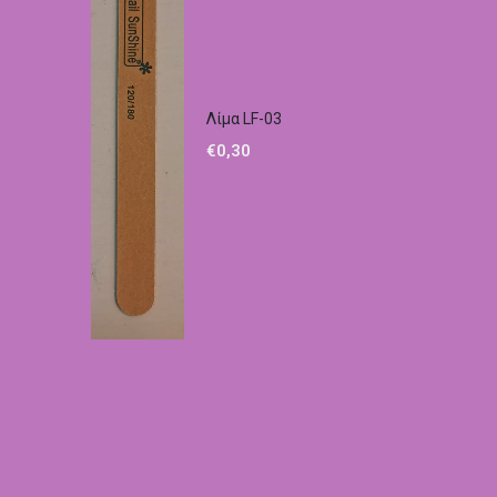
Λίμα LF-03
€
0,30