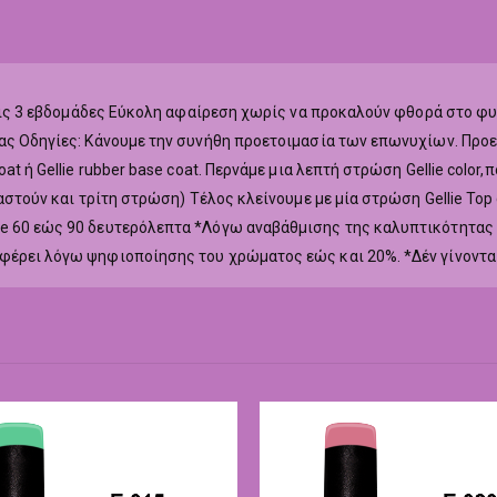
ά τις 3 εβδομάδες Εύκολη αφαίρεση χωρίς να προκαλούν φθορά στο φ
ας Οδηγίες: Κάνουμε την συνήθη προετοιμασία των επωνυχίων. Προετ
at ή Gellie rubber base coat. Περνάμε μια λεπτή στρώση Gellie colo
ιαστούν και τρίτη στρώση) Τέλος κλείνουμε με μία στρώση Gellie To
ne 60 εώς 90 δευτερόλεπτα *Λόγω αναβάθμισης της καλυπτικότητας
αφέρει λόγω ψηφιοποίησης του χρώματος εώς και 20%. *Δέν γίνοντα