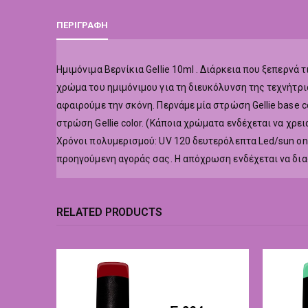
ΠΕΡΙΓΡΑΦΉ
Hμιμόνιμα Βερνίκια Gellie 10ml . Διάρκεια που ξεπερν
χρώμα του ημιμόνιμου για τη διευκόλυνση της τεχνήτρι
αφαιρούμε την σκόνη. Περνάμε μία στρώση Gellie base co
στρώση Gellie color. (Κάποια χρώματα ενδέχεται να χρε
Χρόνοι πολυμερισμού: UV 120 δευτερόλεπτα Led/sun o
προηγούμενη αγοράς σας. Η απόχρωση ενδέχεται να δι
RELATED PRODUCTS