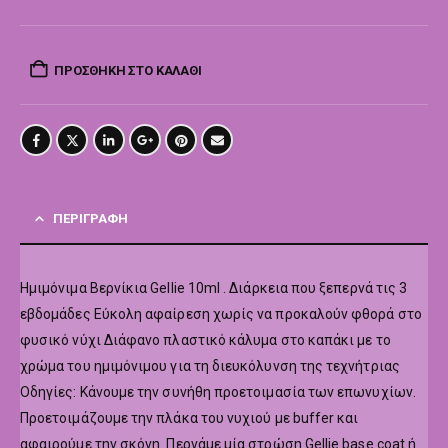
ΠΡΟΣΘΉΚΗ ΣΤΟ ΚΑΛΆΘΙ
ΠΕΡΙΓΡΑΦΉ
Hμιμόνιμα Βερνίκια Gellie 10ml . Διάρκεια που ξεπερνά τις 3
εβδομάδες Εύκολη αφαίρεση χωρίς να προκαλούν φθορά στο
φυσικό νύχι Διάφανο πλαστικό κάλυμα στο καπάκι με το
χρώμα του ημιμόνιμου για τη διευκόλυνση της τεχνήτριας
Οδηγίες: Κάνουμε την συνήθη προετοιμασία των επωνυχίων.
Προετοιμάζουμε την πλάκα του νυχιού με buffer και
αφαιρούμε την σκόνη. Περνάμε μία στρώση Gellie base coat ή