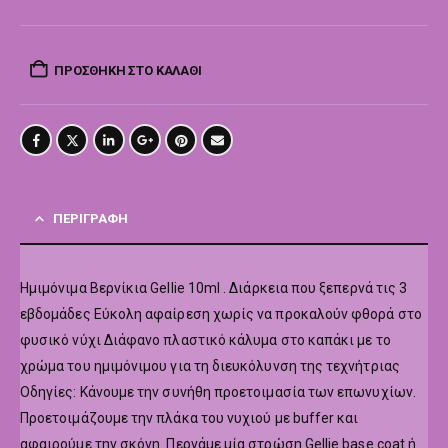
ΠΡΟΣΘΉΚΗ ΣΤΟ ΚΑΛΆΘΙ
ΠΕΡΙΓΡΑΦΉ
Hμιμόνιμα Βερνίκια Gellie 10ml . Διάρκεια που ξεπερνά τις 3
εβδομάδες Εύκολη αφαίρεση χωρίς να προκαλούν φθορά στο
φυσικό νύχι Διάφανο πλαστικό κάλυμα στο καπάκι με το
χρώμα του ημιμόνιμου για τη διευκόλυνση της τεχνήτριας
Οδηγίες: Κάνουμε την συνήθη προετοιμασία των επωνυχίων.
Προετοιμάζουμε την πλάκα του νυχιού με buffer και
αφαιρούμε την σκόνη. Περνάμε μία στρώση Gellie base coat ή