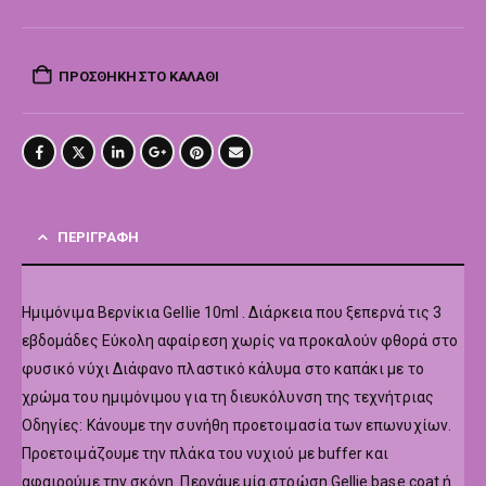
ΠΡΟΣΘΉΚΗ ΣΤΟ ΚΑΛΆΘΙ
ΠΕΡΙΓΡΑΦΉ
Hμιμόνιμα Βερνίκια Gellie 10ml . Διάρκεια που ξεπερνά τις 3
εβδομάδες Εύκολη αφαίρεση χωρίς να προκαλούν φθορά στο
φυσικό νύχι Διάφανο πλαστικό κάλυμα στο καπάκι με το
χρώμα του ημιμόνιμου για τη διευκόλυνση της τεχνήτριας
Οδηγίες: Κάνουμε την συνήθη προετοιμασία των επωνυχίων.
Προετοιμάζουμε την πλάκα του νυχιού με buffer και
αφαιρούμε την σκόνη. Περνάμε μία στρώση Gellie base coat ή