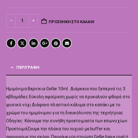
ΠΡΟΣΘΉΚΗ ΣΤΟ ΚΑΛΆΘΙ
ΠΕΡΙΓΡΑΦΉ
Hμιμόνιμα Βερνίκια Gellie 10ml . Διάρκεια που ξεπερνά τις 3
εβδομάδες Εύκολη αφαίρεση χωρίς να προκαλούν φθορά στο
φυσικό νύχι Διάφανο πλαστικό κάλυμα στο καπάκι με το
χρώμα του ημιμόνιμου για τη διευκόλυνση της τεχνήτριας
Οδηγίες: Κάνουμε την συνήθη προετοιμασία των επωνυχίων.
Προετοιμάζουμε την πλάκα του νυχιού με buffer και
αφαιρούμε την σκόνη. Περνάμε μία στρώση Gellie base coat ή