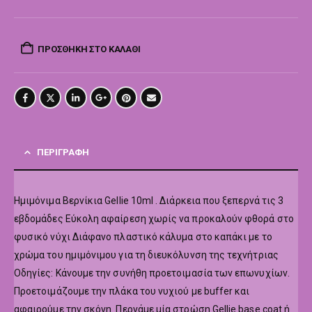
ΠΡΟΣΘΉΚΗ ΣΤΟ ΚΑΛΆΘΙ
ΠΕΡΙΓΡΑΦΉ
Hμιμόνιμα Βερνίκια Gellie 10ml . Διάρκεια που ξεπερνά τις 3
εβδομάδες Εύκολη αφαίρεση χωρίς να προκαλούν φθορά στο
φυσικό νύχι Διάφανο πλαστικό κάλυμα στο καπάκι με το
χρώμα του ημιμόνιμου για τη διευκόλυνση της τεχνήτριας
Οδηγίες: Κάνουμε την συνήθη προετοιμασία των επωνυχίων.
Προετοιμάζουμε την πλάκα του νυχιού με buffer και
αφαιρούμε την σκόνη. Περνάμε μία στρώση Gellie base coat ή