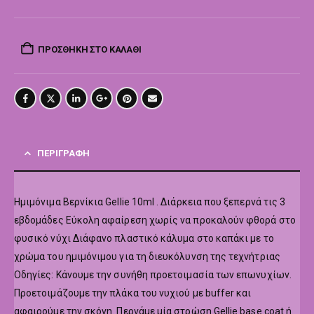
ΠΡΟΣΘΉΚΗ ΣΤΟ ΚΑΛΆΘΙ
ΠΕΡΙΓΡΑΦΉ
Hμιμόνιμα Βερνίκια Gellie 10ml . Διάρκεια που ξεπερνά τις 3
εβδομάδες Εύκολη αφαίρεση χωρίς να προκαλούν φθορά στο
φυσικό νύχι Διάφανο πλαστικό κάλυμα στο καπάκι με το
χρώμα του ημιμόνιμου για τη διευκόλυνση της τεχνήτριας
Οδηγίες: Κάνουμε την συνήθη προετοιμασία των επωνυχίων.
Προετοιμάζουμε την πλάκα του νυχιού με buffer και
αφαιρούμε την σκόνη. Περνάμε μία στρώση Gellie base coat ή