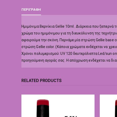
ΠΕΡΙΓΡΑΦΉ
Hμιμόνιμα Βερνίκια Gellie 10ml . Διάρκεια που ξεπερν
χρώμα του ημιμόνιμου για τη διευκόλυνση της τεχνήτρι
αφαιρούμε την σκόνη. Περνάμε μία στρώση Gellie base co
στρώση Gellie color. (Κάποια χρώματα ενδέχεται να χρε
Χρόνοι πολυμερισμού: UV 120 δευτερόλεπτα Led/sun o
προηγούμενη αγοράς σας. Η απόχρωση ενδέχεται να δι
RELATED PRODUCTS