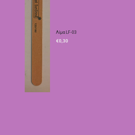
Λίμα LF-03
€
0,30