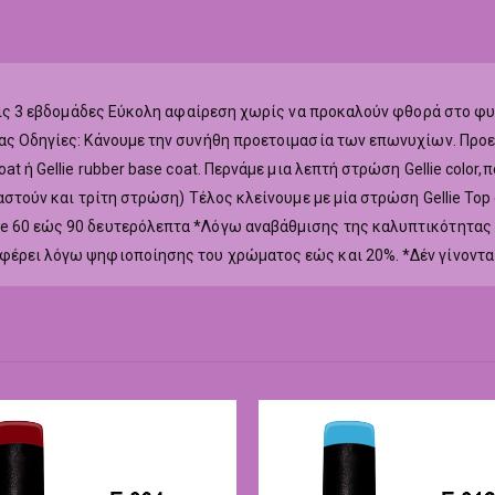
ά τις 3 εβδομάδες Εύκολη αφαίρεση χωρίς να προκαλούν φθορά στο φ
ας Οδηγίες: Κάνουμε την συνήθη προετοιμασία των επωνυχίων. Προετ
at ή Gellie rubber base coat. Περνάμε μια λεπτή στρώση Gellie colo
ιαστούν και τρίτη στρώση) Τέλος κλείνουμε με μία στρώση Gellie To
ne 60 εώς 90 δευτερόλεπτα *Λόγω αναβάθμισης της καλυπτικότητας
αφέρει λόγω ψηφιοποίησης του χρώματος εώς και 20%. *Δέν γίνοντα