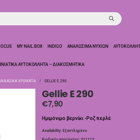
ROCUS
MY NAIL BOX
INDIGO
ΑΝΑΛΏΣΙΜΑ ΝΥΧΙΏΝ
ΑΥΤΟΚΌΛΛΗΤ
ΝΝΙΆΤΙΚΑ ΑΥΤΟΚΌΛΛΗΤΑ – ΔΙΑΚΟΣΜΗΤΙΚΆ
Α-ΒΑΣΙΚΆ ΧΡΏΜΑΤΑ
GELLIE E 290
Gellie E 290
€
7,90
Ημιμόνιμο βερνίκι -Ροζ περλέ
Availability:
Εξαντλημένο
Κωδικός προϊόντος:
011113