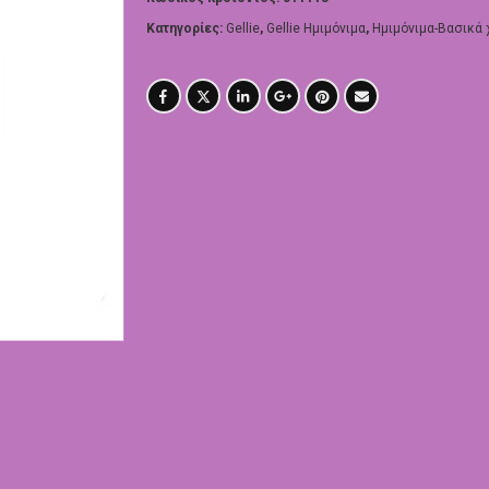
Κατηγορίες:
Gellie
,
Gellie Ημιμόνιμα
,
Ημιμόνιμα-Βασικά