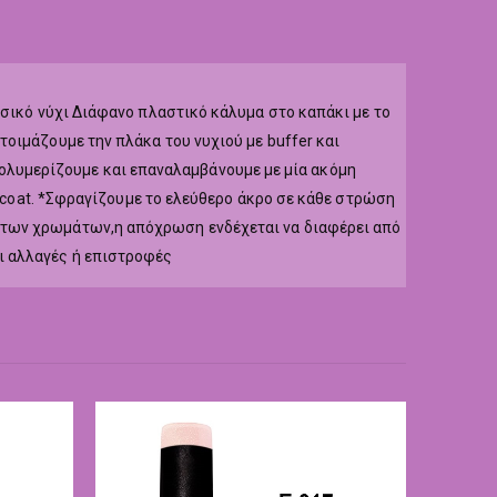
υσικό νύχι Διάφανο πλαστικό κάλυμα στο καπάκι με το
οιμάζουμε την πλάκα του νυχιού με buffer και
r,πολυμερίζουμε και επαναλαμβάνουμε με μία ακόμη
p coat. *Σφραγίζουμε το ελεύθερο άκρο σε κάθε στρώση
 των χρωμάτων,η απόχρωση ενδέχεται να διαφέρει από
ι αλλαγές ή επιστροφές