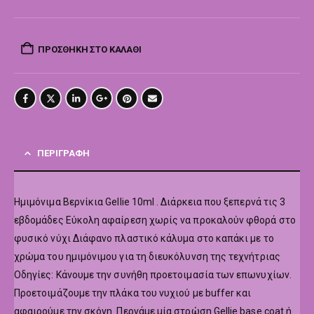
ΠΡΟΣΘΉΚΗ ΣΤΟ ΚΑΛΆΘΙ
ΠΕΡΙΓΡΑΦΉ
Hμιμόνιμα Βερνίκια Gellie 10ml . Διάρκεια που ξεπερνά τις 3
εβδομάδες Εύκολη αφαίρεση χωρίς να προκαλούν φθορά στο
φυσικό νύχι Διάφανο πλαστικό κάλυμα στο καπάκι με το
χρώμα του ημιμόνιμου για τη διευκόλυνση της τεχνήτριας
Οδηγίες: Κάνουμε την συνήθη προετοιμασία των επωνυχίων.
Προετοιμάζουμε την πλάκα του νυχιού με buffer και
αφαιρούμε την σκόνη. Περνάμε μία στρώση Gellie base coat ή